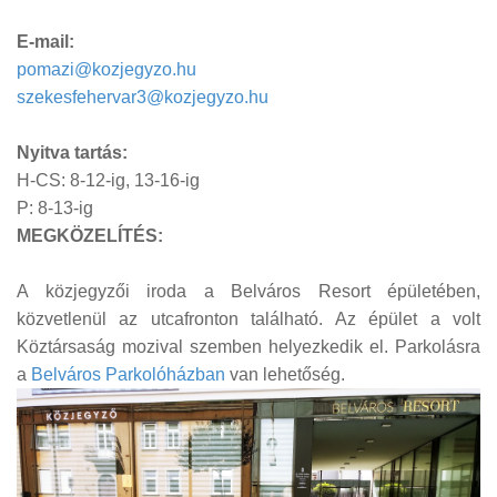
E-mail:
pomazi@kozjegyzo.hu
szekesfehervar3@kozjegyzo.hu
Nyitva tartás:
H-CS: 8-12-ig, 13-16-ig
P: 8-13-ig
MEGKÖZELÍTÉS:
A közjegyzői iroda a Belváros Resort épületében,
közvetlenül az utcafronton található. Az épület a volt
Köztársaság mozival szemben helyezkedik el. Parkolásra
a
Belváros Parkolóházban
van lehetőség.