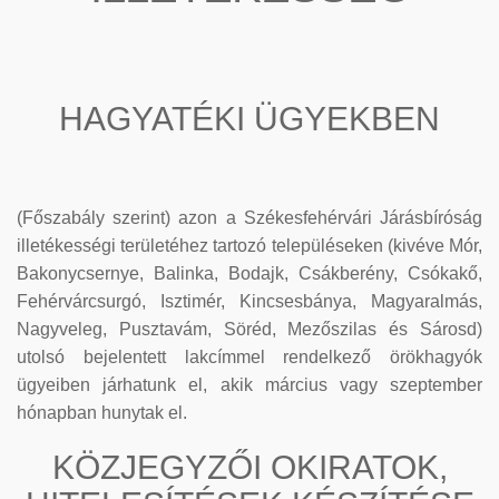
HAGYATÉKI ÜGYEKBEN
(Főszabály szerint) azon a Székesfehérvári Járásbíróság
illetékességi területéhez tartozó településeken (kivéve Mór,
Bakonycsernye, Balinka, Bodajk, Csákberény, Csókakő,
Fehérvárcsurgó, Isztimér, Kincsesbánya, Magyaralmás,
Nagyveleg, Pusztavám, Söréd, Mezőszilas és Sárosd)
utolsó bejelentett lakcímmel rendelkező örökhagyók
ügyeiben járhatunk el, akik március vagy szeptember
hónapban hunytak el.
KÖZJEGYZŐI OKIRATOK,