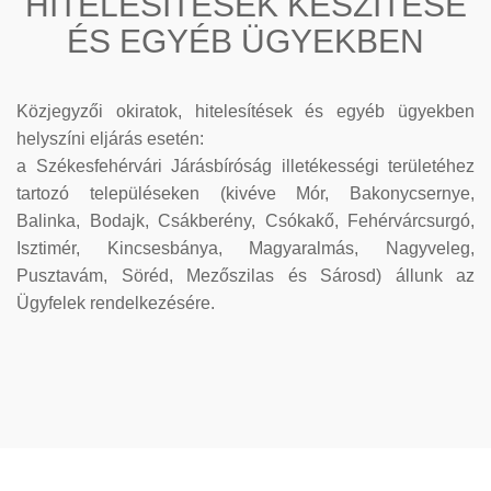
HITELESÍTÉSEK KÉSZÍTÉSE
ÉS EGYÉB ÜGYEKBEN
Közjegyzői okiratok, hitelesítések és egyéb ügyekben
helyszíni eljárás esetén:
a Székesfehérvári Járásbíróság illetékességi területéhez
tartozó településeken (kivéve Mór, Bakonycsernye,
Balinka, Bodajk, Csákberény, Csókakő, Fehérvárcsurgó,
Isztimér, Kincsesbánya, Magyaralmás, Nagyveleg,
Pusztavám, Söréd, Mezőszilas és Sárosd) állunk az
Ügyfelek rendelkezésére.