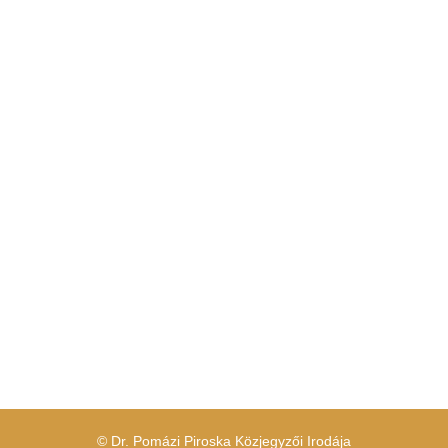
© Dr. Pomázi Piroska Közjegyzői Irodája